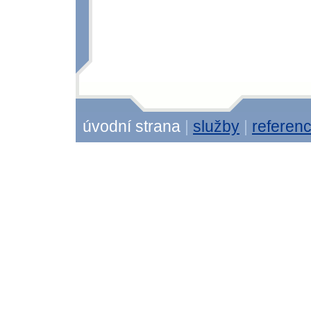
úvodní strana
|
služby
|
referen