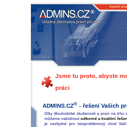
úvodní stra
Admins.cz - vhodná alternativa právě
pro Vás
Jsme tu proto, abyste mo
práci
®
ADMINS.CZ
- řešení Vašich p
Díky dlouhodobé zkušenosti a praxi na trhu 
můžeme nabídnout
odborné a kvalitní řeše
je nezbytné pro bezproblémový chod Vaší 