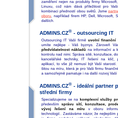
zaměření nejen na produkty firmy Microsoft,
Linuxu, což nám dává příležitost pro Vaš
kombinaci předností obou světů. Jsme
partn
oboru
, například firem HP, Dell, Microsoft
dalších.
®
ADMINS.CZ
- outsourcing IT
Outsourcing IT Vaší firmě
uvolní finanční 
umíte nejlépe - Váš byznys. Zároveň Vám
předvídatelnost nákladů
na informační a k
kontrolu nad nimi. Správa sítě, konzultace, d
kancelářské techniky, IT řešení na klíč, 
aplikací, to vše již nemusí být Vaší starost
šitou na míru, která je pro Vaši firmu finanč
a samozřejmě pamatuje i na další rozvoj Vaší 
®
ADMINS.CZ
- ideální partner 
střední firmy
Specializujeme se na
komplexní služby pr
především
správu sítí, konzultace, prod
vývoj řešení na míru
v oboru informa
technologií.. Zastáváme názor, že nejlepším