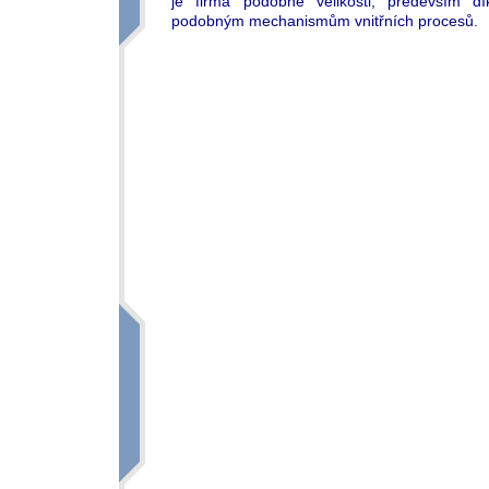
je firma podobné velikosti, především dík
podobným mechanismům vnitřních procesů.